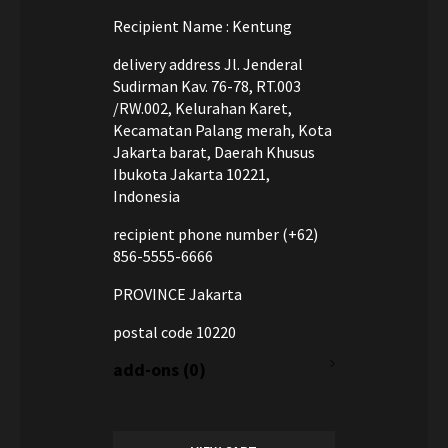
Recipient Name
: Kentung
delivery address
Jl. Jenderal
Sudirman Kav. 76-78, RT.003
/RW.002, Kelurahan Karet,
Kecamatan Palang merah, Kota
Jakarta barat, Daerah Khusus
Ibukota Jakarta 10221,
Indonesia
recipient phone number
(+62)
856-5555-6666
PROVINCE
Jakarta
postal code
10220
add-ons (0)