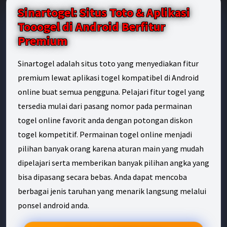
Sinartogel: Situs Toto & Aplikasi
Tooogel di Android Berfitur
Premium
Sinartogel adalah situs toto yang menyediakan fitur
premium lewat aplikasi togel kompatibel di Android
online buat semua pengguna. Pelajari fitur togel yang
tersedia mulai dari pasang nomor pada permainan
togel online favorit anda dengan potongan diskon
togel kompetitif. Permainan togel online menjadi
pilihan banyak orang karena aturan main yang mudah
dipelajari serta memberikan banyak pilihan angka yang
bisa dipasang secara bebas. Anda dapat mencoba
berbagai jenis taruhan yang menarik langsung melalui
ponsel android anda.