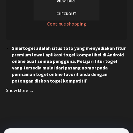
VIEW CART
CHECKOUT
Continue shopping
Sinartogel adalah situs toto yang menyediakan fitur
premium lewat aplikasi togel kompatibel di Android
online buat semua pengguna. Pelajari fitur togel
yang tersedia mulai dari pasang nomor pada
permainan togel online favorit anda dengan
potongan diskon togel kompetitif.
Show More →