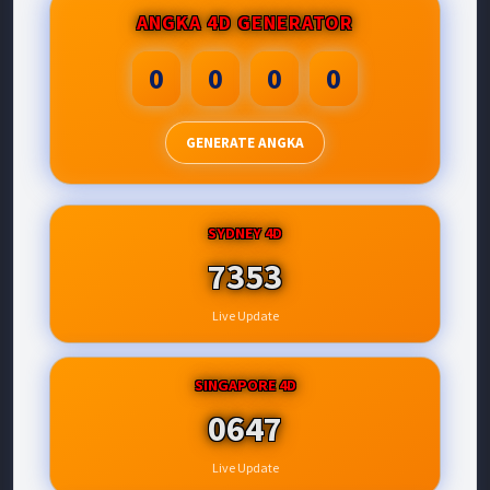
ANGKA 4D GENERATOR
0
0
0
0
GENERATE ANGKA
SYDNEY 4D
7353
Live Update
SINGAPORE 4D
0647
Live Update