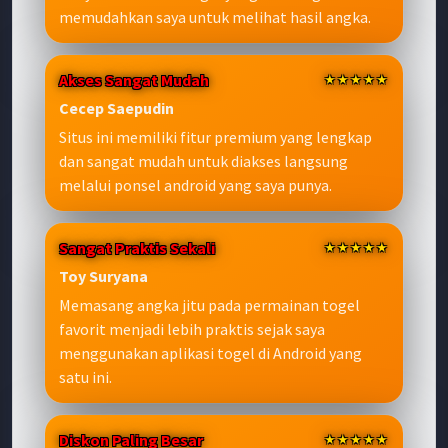
memudahkan saya untuk melihat hasil angka.
Akses Sangat Mudah
★★★★★
Cecep Saepudin
Situs ini memiliki fitur premium yang lengkap
dan sangat mudah untuk diakses langsung
melalui ponsel android yang saya punya.
Sangat Praktis Sekali
★★★★★
Toy Suryana
Memasang angka jitu pada permainan togel
favorit menjadi lebih praktis sejak saya
menggunakan aplikasi togel di Android yang
satu ini.
Diskon Paling Besar
★★★★★