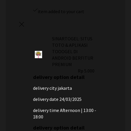
item added to your cart
SINARTOGEL: SITUS
TOTO & APLIKASI
TOOOGEL DI
ANDROID BERFITUR
PREMIUM
Rp 5.000
delivery option detail
delivery city
jakarta
delivery date
24/03/2025
delivery time
Afternoon | 13:00 -
18:00
delivery option detail