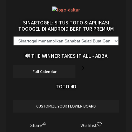
SINARTOGEL: SITUS TOTO & APLIKASI
TOOOGEL DI ANDROID BERFITUR PREMIUM
🔊 THE WINNER TAKES IT ALL - ABBA
TOTO 4D
CUSTOMIZE YOUR FLOWER BOARD
Share
Wishlist