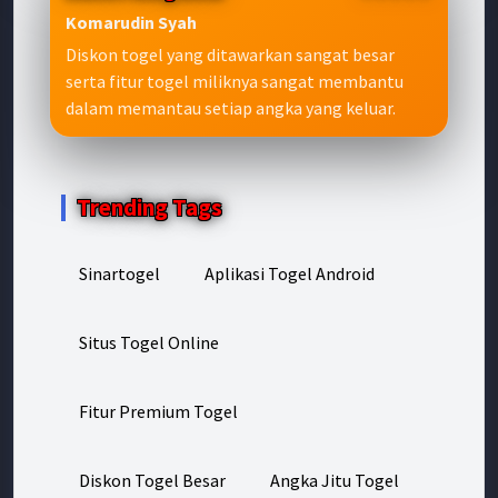
Komarudin Syah
Diskon togel yang ditawarkan sangat besar
serta fitur togel miliknya sangat membantu
dalam memantau setiap angka yang keluar.
Trending Tags
Sinartogel
Aplikasi Togel Android
Situs Togel Online
Fitur Premium Togel
Diskon Togel Besar
Angka Jitu Togel